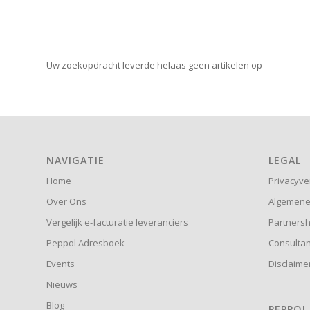
Uw zoekopdracht leverde helaas geen artikelen op
NAVIGATIE
LEGAL
Home
Privacyve
Over Ons
Algemene
Vergelijk e-facturatie leveranciers
Partners
Peppol Adresboek
Consulta
Events
Disclaime
Nieuws
Blog
PEPPOL