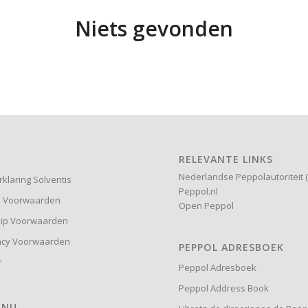
Niets gevonden
RELEVANTE LINKS
Nederlandse Peppolautoriteit 
rklaring Solventis
Peppol.nl
 Voorwaarden
Open Peppol
hip Voorwaarden
ncy Voorwaarden
PEPPOL ADRESBOEK
r
Peppol Adresboek
Peppol Address Book
.NU