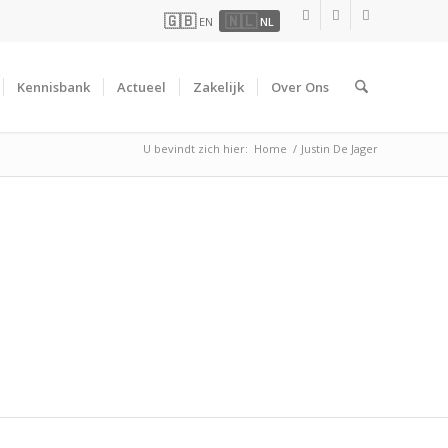
🇬🇧
🇳🇱
EN
NL
Kennisbank
Actueel
Zakelijk
Over Ons
U bevindt zich hier:
Home
/
Justin De Jager