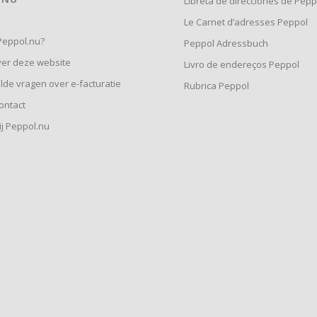
Libreta de direcciones de Pepp
Le Carnet d’adresses Peppol
eppol.nu?
Peppol Adressbuch
er deze website
Livro de endereços Peppol
lde vragen over e-facturatie
Rubrica Peppol
ontact
j Peppol.nu