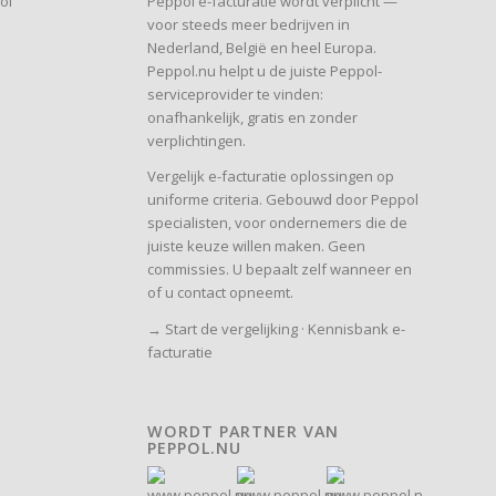
Peppol e-facturatie wordt verplicht —
ol
voor steeds meer bedrijven in
Nederland, België en heel Europa.
Peppol.nu helpt u de juiste Peppol-
serviceprovider te vinden:
onafhankelijk, gratis en zonder
verplichtingen.
Vergelijk e-facturatie oplossingen op
uniforme criteria. Gebouwd door Peppol
specialisten, voor ondernemers die de
juiste keuze willen maken. Geen
commissies. U bepaalt zelf wanneer en
of u contact opneemt.
→
Start de vergelijking
·
Kennisbank e-
facturatie
WORDT PARTNER VAN
PEPPOL.NU