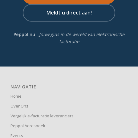
Meldt u direct aan!
Peppol.nu
-
Jouw gids in de wereld van elektronische
facturatie
NAVIGATIE
Home
Over Ons
Vergelijk e-facturatie leveranciers
Peppol Adresboek
Events