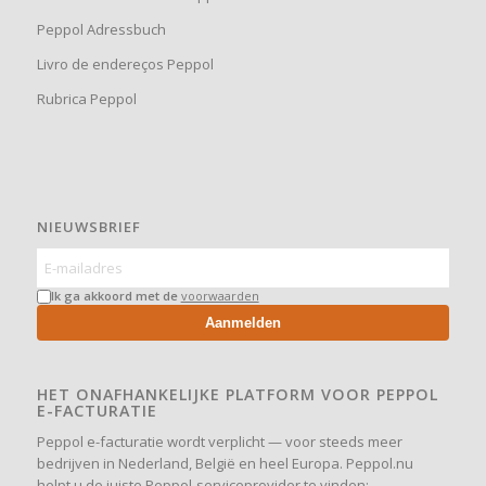
Peppol Adressbuch
Livro de endereços Peppol
Rubrica Peppol
NIEUWSBRIEF
Ik ga akkoord met de
voorwaarden
Aanmelden
HET ONAFHANKELIJKE PLATFORM VOOR PEPPOL
E-FACTURATIE
Peppol e-facturatie wordt verplicht — voor steeds meer
bedrijven in Nederland, België en heel Europa. Peppol.nu
helpt u de juiste Peppol-serviceprovider te vinden: