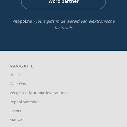
Word partner
Peppol.nu
-
Jouw gids in de wereld van elektronische
facturatie
NAVIGATIE
Home
Over Ons
Vergelijk e-facturatie leveranciers
Peppol Adresboek
Events
Nieuws