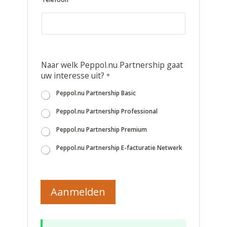
B
Naar welk Peppol.nu Partnership gaat
e
uw interesse uit?
*
d
r
Peppol.nu Partnership Basic
i
j
Peppol.nu Partnership Professional
f
Peppol.nu Partnership Premium
P
e
Peppol.nu Partnership E-facturatie Netwerk
p
p
o
l
Aanmelden
.
n
u