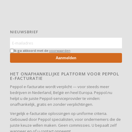
NIEUWSBRIEF
Ik ga akkoord met de
voorwaarden
Aanmelden
HET ONAFHANKELIJKE PLATFORM VOOR PEPPOL
E-FACTURATIE
Peppol e-facturatie wordt verplicht — voor steeds meer
bedrijven in Nederland, België en heel Europa. Peppol.nu
helpt u de juiste Peppol-serviceprovider te vinden:
onafhankelijk, gratis en zonder verplichtingen.
Vergelijk e-facturatie oplossingen op uniforme criteria.
Gebouwd door Peppol specialisten, voor ondernemers die de
juiste keuze willen maken. Geen commissies. U bepaalt zelf
wanneer en of u contact opneemt.