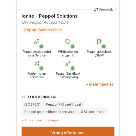
Vergelijk
Ionite - Peppol Solutions
Uw Peppol Access Point
Peppol Access Point
✓
✓
✓
Peppol Access point
Whitelabellen
Peppol adresboek
as a Service
mogelijk
(SMP)
✓
✓
Routering en
Peppol Sandbox/
conversie
Testomgeving
+ meer functies
CERTIFICERINGEN
ISO27001
Peppol PKI certificaat
Peppol gecertificeerd provider
SSL-certificaat
+ 1 meer certificeringen
Vraag offerte aan