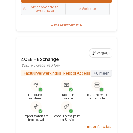
Meer over deze
Website
leverancier
+ meer informatie
Vergelijk
4CEE - Exchange
Your Finance in Flow
Factuurverwerkingssoftware
Peppol Access Point
+6 meer
✓
✓
✓
E-facturen
E-facturen
Multi-netwerk
versturen
ontvangen
connectiviteit
✓
✓
Peppol standaard
Peppol Access point
ingebouwd
as a Service
+ meer functies