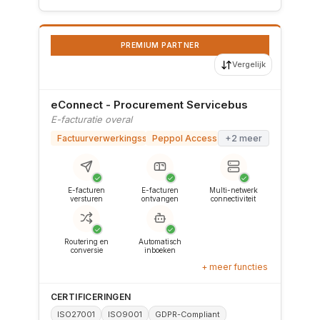
PREMIUM PARTNER
Vergelijk
eConnect - Procurement Servicebus
E-facturatie overal
Factuurverwerkingssoftware
Peppol Access Point
+2 meer
✓
✓
✓
E-facturen
E-facturen
Multi-netwerk
versturen
ontvangen
connectiviteit
✓
✓
Routering en
Automatisch
conversie
inboeken
+ meer functies
CERTIFICERINGEN
ISO27001
ISO9001
GDPR-Compliant