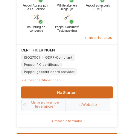
✓
✓
✓
Peppol Access point
Whitelabellen
Peppol adresboek
as a Service
mogelijk
(SMP)
✓
✓
Routering en
Peppol Sandbox/
conversie
Testomgeving
+ meer functies
CERTIFICERINGEN
ISO27001
GDPR-Compliant
Peppol PKI certificaat
Peppol gecertificeerd provider
+ 4 meer certificeringen
Nu Starten
Meer over deze
Website
leverancier
+ meer informatie