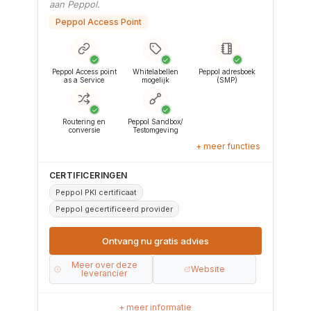
aan Peppol.
Peppol Access Point
✓
✓
✓
Peppol Access point
Whitelabellen
Peppol adresboek
as a Service
mogelijk
(SMP)
✓
✓
Routering en
Peppol Sandbox/
conversie
Testomgeving
+ meer functies
CERTIFICERINGEN
Peppol PKI certificaat
Peppol gecertificeerd provider
Ontvang nu gratis advies
Meer over deze
Website
leverancier
+ meer informatie