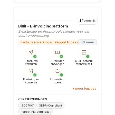
Vergelijk
Billit - E-invoicingplatform
E-facturatie en Peppol-oplossingen voor elk
soort onderneming
Factuurverwerkingssoftware
Peppol Access Point
+2 meer
✓
✓
✓
E-facturen
E-facturen
Multi-netwerk
versturen
ontvangen
connectiviteit
✓
✓
Routering en
Automatisch
conversie
inboeken
+ meer functies
CERTIFICERINGEN
ISO27001
GDPR-Compliant
Peppol PKI certificaat