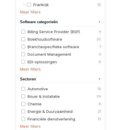
└
Frankrijk
16
Meer filters
Software categorieën
▼
Billing Service Provider (BSP)
4
Boekhoudsoftware
30
Branchespecifieke software
7
Document Management
5
EDI-oplossingen
8
Meer filters
Sectoren
▼
Automotive
16
Bouw & Installatie
29
Chemie
8
Energie & Duurzaamheid
21
Financiële dienstverlening
51
Meer filters