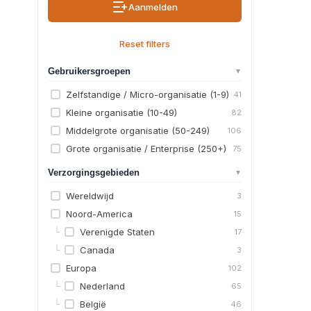
Aanmelden
Reset filters
Gebruikersgroepen
▼
Zelfstandige / Micro-organisatie (1-9)
41
Kleine organisatie (10-49)
82
Middelgrote organisatie (50-249)
106
Grote organisatie / Enterprise (250+)
75
Verzorgingsgebieden
▼
Wereldwijd
3
Noord-America
15
└
Verenigde Staten
17
└
Canada
3
Europa
102
└
Nederland
65
└
België
46