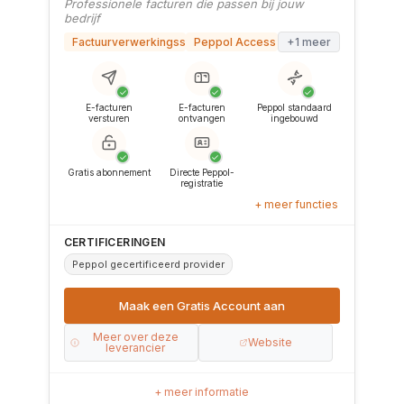
Professionele facturen die passen bij jouw
bedrijf
Factuurverwerkingssoftware
Peppol Access Point
+1 meer
✓
✓
✓
E-facturen
E-facturen
Peppol standaard
versturen
ontvangen
ingebouwd
✓
✓
Gratis abonnement
Directe Peppol-
registratie
+ meer functies
CERTIFICERINGEN
Peppol gecertificeerd provider
Maak een Gratis Account aan
Meer over deze
Website
leverancier
+ meer informatie