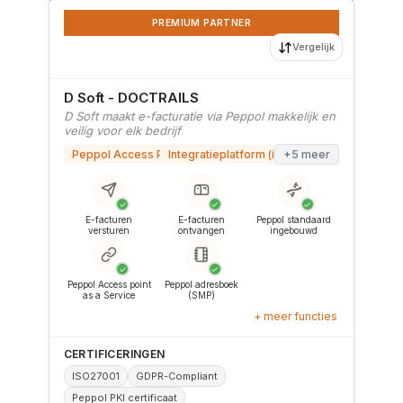
PREMIUM PARTNER
Vergelijk
D Soft - DOCTRAILS
D Soft maakt e-facturatie via Peppol makkelijk en
veilig voor elk bedrijf
Peppol Access Point
Integratieplatform (iPaaS)
+5 meer
✓
✓
✓
E-facturen
E-facturen
Peppol standaard
versturen
ontvangen
ingebouwd
✓
✓
Peppol Access point
Peppol adresboek
as a Service
(SMP)
+ meer functies
CERTIFICERINGEN
ISO27001
GDPR-Compliant
Peppol PKI certificaat