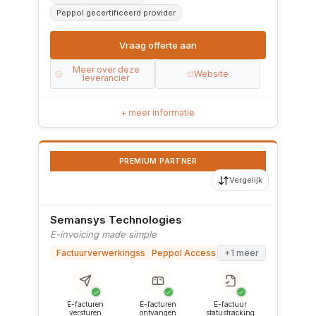
Peppol gecertificeerd provider
Vraag offerte aan
Meer over deze
Website
leverancier
+ meer informatie
PREMIUM PARTNER
Vergelijk
Semansys Technologies
E-invoicing made simple
Factuurverwerkingssoftware
Peppol Access Point
+1 meer
✓
✓
✓
E-facturen
E-facturen
E-factuur
versturen
ontvangen
statustracking