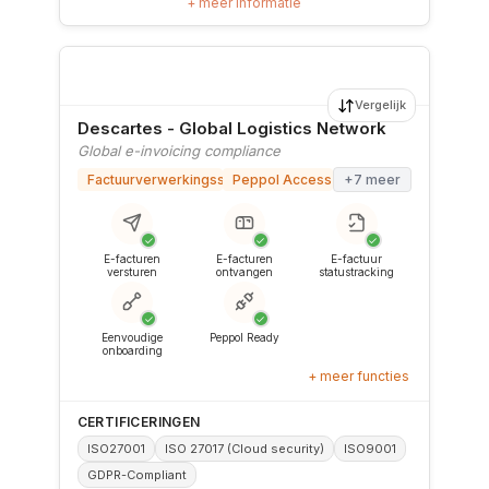
+ meer informatie
Vergelijk
Descartes - Global Logistics Network
Global e-invoicing compliance
Factuurverwerkingssoftware
Peppol Access Point
+7 meer
✓
✓
✓
E-facturen
E-facturen
E-factuur
versturen
ontvangen
statustracking
✓
✓
Eenvoudige
Peppol Ready
onboarding
+ meer functies
CERTIFICERINGEN
ISO27001
ISO 27017 (Cloud security)
ISO9001
GDPR-Compliant