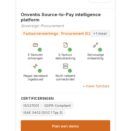
Onventis Source-to-Pay intelligence
platform
Sovereign Procurement
Factuurverwerkingssoftware
Procurement (S2P/P2P)
+1 meer
✓
✓
✓
E-facturen
E-factuur
Eenvoudige
ontvangen
statustracking
onboarding
✓
✓
Peppol standaard
Multi-netwerk
ingebouwd
connectiviteit
+ meer functies
CERTIFICERINGEN
ISO27001
GDPR-Compliant
ISAE 3402 (SOC 1 Typ 2)
Plan een demo