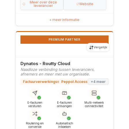
Meer over deze
Website
leverancier
+ meer informatie
PREMIUM PARTNER
Vergelijk
Dynatos - Routty Cloud
Naadloze verbinding tussen leveranciers,
afnemers en meer met uw organisatie.
Factuurverwerkingssoftware
Peppol Access Point
+4 meer
✓
✓
✓
E-facturen
E-facturen
Multi-netwerk
versturen
ontvangen
connectiviteit
✓
✓
Routering en
Automatisch
conversie
inboeken