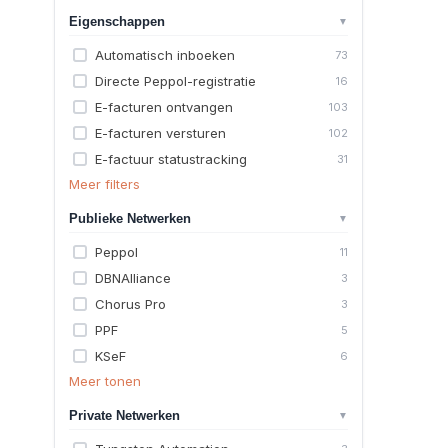
Eigenschappen
▼
Automatisch inboeken
73
Directe Peppol-registratie
16
E-facturen ontvangen
103
E-facturen versturen
102
E-factuur statustracking
31
Meer filters
Publieke Netwerken
▼
Peppol
11
DBNAlliance
3
Chorus Pro
3
PPF
5
KSeF
6
Meer tonen
Private Netwerken
▼