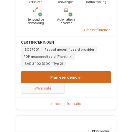
versturen
ontvangen
statustracking
✓
✓
Eenvoudige
Automatisch
onboarding
inboeken
+ meer functies
CERTIFICERINGEN
ISO27001
Peppol gecertificeerd provider
PDP geaccrediteerd (Frankrijk)
ISAE 3402 (SOC 1 Typ 2)
Plan een demo in
Website
+ meer informatie
Vergelijk