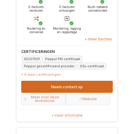
✓
✓
✓
E-facturen
E-facturen
Multi-netwerk
versturen
ontvangen
connectiviteit
✓
✓
Routering en
Monitoring, logging
conversie
en rapportage
+ meer functies
CERTIFICERINGEN
ISO27001
Peppol PKI certificaat
Peppol gecertificeerd provider
SSL-certificaat
+ 6 meer certificeringen
Neem contact op
Meer over deze
Website
leverancier
+ meer informatie