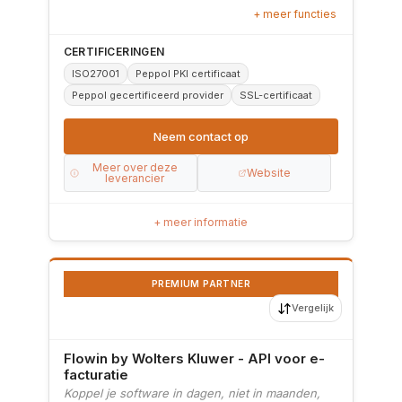
+ meer functies
CERTIFICERINGEN
ISO27001
Peppol PKI certificaat
Peppol gecertificeerd provider
SSL-certificaat
Neem contact op
Meer over deze
Website
leverancier
+ meer informatie
PREMIUM PARTNER
Vergelijk
Flowin by Wolters Kluwer - API voor e-
facturatie
Koppel je software in dagen, niet in maanden,