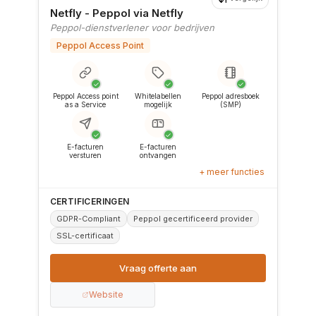
Netfly - Peppol via Netfly
Peppol-dienstverlener voor bedrijven
Peppol Access Point
✓
✓
✓
Peppol Access point
Whitelabellen
Peppol adresboek
as a Service
mogelijk
(SMP)
✓
✓
E-facturen
E-facturen
versturen
ontvangen
+ meer functies
CERTIFICERINGEN
GDPR-Compliant
Peppol gecertificeerd provider
SSL-certificaat
Vraag offerte aan
Website