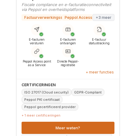
Fiscale compliance en e-facturatieconnectiviteit
via Peppol en overheidsplatforms
Factuurverwerkingssoftware
Peppol Access Point
+3 meer
✓
✓
✓
E-facturen
E-facturen
E-factuur
versturen
ontvangen
statustracking
✓
✓
Peppol Access point
Directe Peppol-
as a Service
registratie
+ meer functies
CERTIFICERINGEN
ISO 27017 (Cloud security)
GDPR-Compliant
Peppol PKI certificaat
Peppol gecertificeerd provider
+ 1 meer certificeringen
Meer weten?