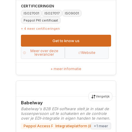
CERTIFICERINGEN
ISO27001
ISO27017
ISO9001
Peppol PKI certificaat
+ 4 meer certificeringen
Get to know us
Meer over deze
Website
leverancier
+ meer informatie
Vergelijk
Babelway
Babelway's B2B EDI-software stelt je in staat de
tussenpersoon uit te schakelen en de controle
over je EDI-integratie in eigen handen te nemen.
Peppol Access Point
Integratieplatform (iPaaS)
+1 meer