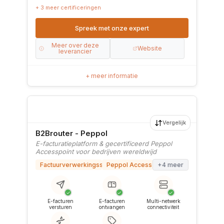
+ 3 meer certificeringen
Spreek met onze expert
Meer over deze
Website
leverancier
+ meer informatie
Vergelijk
B2Brouter - Peppol
E-facturatieplatform & gecertificeerd Peppol
Accesspoint voor bedrijven wereldwijd
Factuurverwerkingssoftware
Peppol Access Point
+4 meer
✓
✓
✓
E-facturen
E-facturen
Multi-netwerk
versturen
ontvangen
connectiviteit