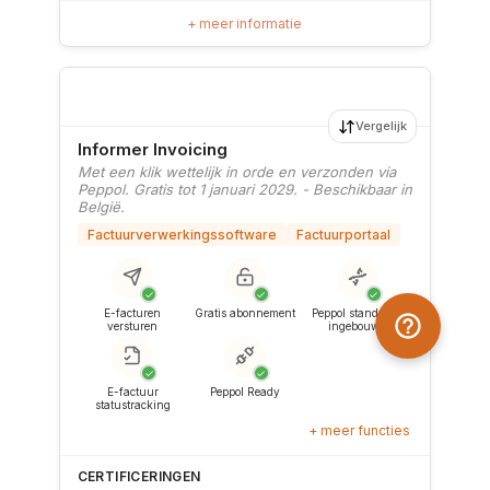
+ meer informatie
Vergelijk
Informer Invoicing
Met een klik wettelijk in orde en verzonden via
Peppol. Gratis tot 1 januari 2029. - Beschikbaar in
België.
Factuurverwerkingssoftware
Factuurportaal
✓
✓
✓
E-facturen
Gratis abonnement
Peppol standaard
versturen
ingebouwd
✓
✓
E-factuur
Peppol Ready
statustracking
+ meer functies
CERTIFICERINGEN