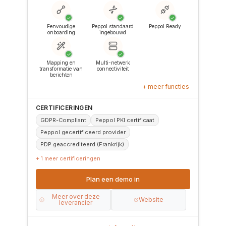
✓
✓
✓
Eenvoudige
Peppol standaard
Peppol Ready
onboarding
ingebouwd
✓
✓
Mapping en
Multi-netwerk
transformatie van
connectiviteit
berichten
+ meer functies
CERTIFICERINGEN
GDPR-Compliant
Peppol PKI certificaat
Peppol gecertificeerd provider
PDP geaccrediteerd (Frankrijk)
+ 1 meer certificeringen
Plan een demo in
Meer over deze
Website
leverancier