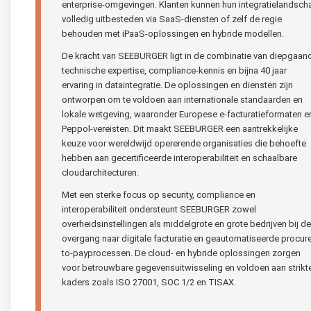
enterprise-omgevingen. Klanten kunnen hun integratielandsch
volledig uitbesteden via SaaS-diensten of zelf de regie
behouden met iPaaS-oplossingen en hybride modellen.
De kracht van SEEBURGER ligt in de combinatie van diepgaan
technische expertise, compliance-kennis en bijna 40 jaar
ervaring in dataintegratie. De oplossingen en diensten zijn
ontworpen om te voldoen aan internationale standaarden en
lokale wetgeving, waaronder Europese e-facturatieformaten e
Peppol-vereisten. Dit maakt SEEBURGER een aantrekkelijke
keuze voor wereldwijd opererende organisaties die behoefte
hebben aan gecertificeerde interoperabiliteit en schaalbare
cloudarchitecturen.
Met een sterke focus op security, compliance en
interoperabiliteit ondersteunt SEEBURGER zowel
overheidsinstellingen als middelgrote en grote bedrijven bij de
overgang naar digitale facturatie en geautomatiseerde procur
to-payprocessen. De cloud- en hybride oplossingen zorgen
voor betrouwbare gegevensuitwisseling en voldoen aan strikt
kaders zoals ISO 27001, SOC 1/2 en TISAX.