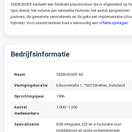
SEEBURGER hanteert een flexibele prijsstructuur die is afgestemd op h
type dienst, het volume aan verwerkte facturen, het aantal aangesloten
partners, de gewenste service­levels en de gekozen implementatie (clo
hybride). Voor exacte tarieven kunt u eenvoudig een
offerte­ opvragen
.
Bedrijfsinformatie
Naam
SEEBURGER AG
Vestigingslocatie
Edisonstraße 1, 75015 Bretten, Duitsland
Oprichtingsjaar
1986
Aantal
1.000–1.200
medewerkers
Specialisatie
B2B-integratie, EDI en e-facturatie voor
middelgrote en grote ondernemingen