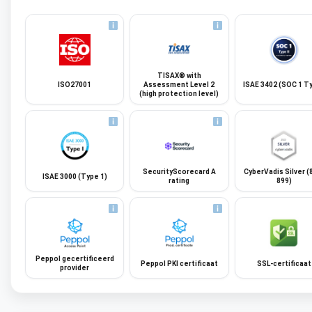
TISAX® with
ISO27001
Assessment Level 2
ISAE 3402 (SOC 1 Ty
(high protection level)
SecurityScorecard A
CyberVadis Silver (
ISAE 3000 (Type 1)
rating
899)
Peppol gecertificeerd
Peppol PKI certificaat
SSL-certificaat
provider