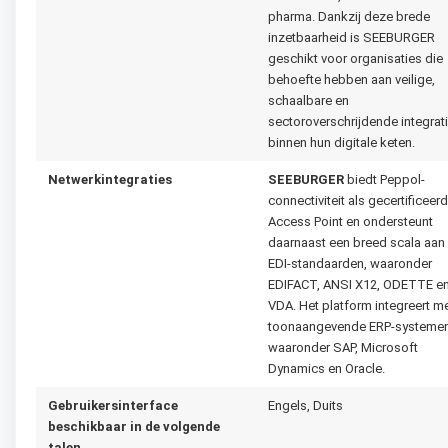
pharma. Dankzij deze brede
inzetbaarheid is SEEBURGER
geschikt voor organisaties die
behoefte hebben aan veilige,
schaalbare en
sectoroverschrijdende integrat
binnen hun digitale keten.
Netwerkintegraties
SEEBURGER
biedt Peppol-
connectiviteit als gecertificeerd
Access Point en ondersteunt
daarnaast een breed scala aan
EDI-standaarden, waaronder
EDIFACT, ANSI X12, ODETTE e
VDA. Het platform integreert m
toonaangevende ERP-systemen
waaronder SAP, Microsoft
Dynamics en Oracle.
Gebruikersinterface
Engels, Duits
beschikbaar in de volgende
talen