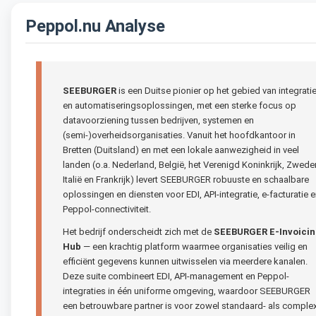
Peppol.nu Analyse
SEEBURGER
is een Duitse pionier op het gebied van integratie
en automatiseringsoplossingen, met een sterke focus op
datavoorziening tussen bedrijven, systemen en
(semi-)overheidsorganisaties. Vanuit het hoofdkantoor in
Bretten (Duitsland) en met een lokale aanwezigheid in veel
landen (o.a. Nederland, België, het Verenigd Koninkrijk, Zwede
Italië en Frankrijk) levert SEEBURGER robuuste en schaalbare
oplossingen en diensten voor EDI, API-integratie, e-facturatie 
Peppol-connectiviteit.
Het bedrijf onderscheidt zich met de
SEEBURGER E-Invoicin
Hub
— een krachtig platform waarmee organisaties veilig en
efficiënt gegevens kunnen uitwisselen via meerdere kanalen.
Deze suite combineert EDI, API-management en Peppol-
integraties in één uniforme omgeving, waardoor SEEBURGER
een betrouwbare partner is voor zowel standaard- als comple