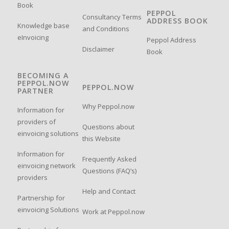
Book
PEPPOL
Consultancy Terms
ADDRESS BOOK
Knowledge base
and Conditions
eInvoicing
Peppol Address
Disclaimer
Book
BECOMING A
PEPPOL.NOW
PEPPOL.NOW
PARTNER
Why Peppol.now
Information for
providers of
Questions about
einvoicing solutions
this Website
Information for
Frequently Asked
einvoicing network
Questions (FAQ’s)
providers
Help and Contact
Partnership for
einvoicing Solutions
Work at Peppol.now