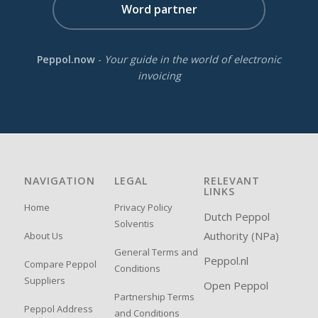
Word partner
Peppol.now
-
Your guide in the world of electronic
invoicing
NAVIGATION
LEGAL
RELEVANT
LINKS
Home
Privacy Policy
Dutch Peppol
Solventis
Authority (NPa)
About Us
General Terms and
Peppol.nl
Compare Peppol
Conditions
Suppliers
Open Peppol
Partnership Terms
Peppol Address
and Conditions