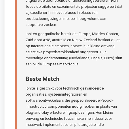
uitgebreide doorlopende ondersteuningsvereisten. Hun
focus op pilots en experimentele projecten suggereert dat
zij excelleren in innovatiefases in plaats van
productieomgevingen met een hoog volume aan
supportverzoeken.
Ionite’s geografische bereik dat Europa, Midden-Oosten,
Zuid-oost Azië, Australië en Nieuw-Zeeland beslaat duidt
op internationale ambities, hoewel hun kleine omvang
selectieve projectbetrokkenheid suggereert. Hun
meertalige ondersteuning (Nederlands, Engels, Duits) sluit
aan bij de Europese marktfocus.
Beste Match
Ionite is geschikt voor technisch geavanceerde
organisaties, systeemintegratoren en
softwareontwikkelaars die gespecialiseerde Peppol-
infrastructuurcomponenten nodig hebben in plaats van
plug-and-play e-factureringsoplossingen. Hun kleine
omvang en technische focus maken hen ideaal voor
maatwerk implementaties en pilotprojecten die