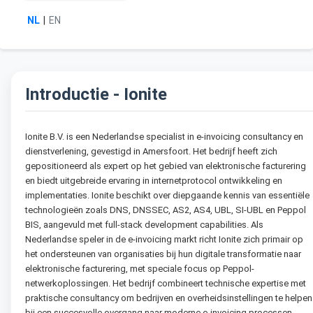
NL
|
EN
Introductie - Ionite
Ionite B.V. is een Nederlandse specialist in e-invoicing consultancy en
dienstverlening, gevestigd in Amersfoort. Het bedrijf heeft zich
gepositioneerd als expert op het gebied van elektronische facturering
en biedt uitgebreide ervaring in internetprotocol ontwikkeling en
implementaties. Ionite beschikt over diepgaande kennis van essentiële
technologieën zoals DNS, DNSSEC, AS2, AS4, UBL, SI-UBL en Peppol
BIS, aangevuld met full-stack development capabilities. Als
Nederlandse speler in de e-invoicing markt richt Ionite zich primair op
het ondersteunen van organisaties bij hun digitale transformatie naar
elektronische facturering, met speciale focus op Peppol-
netwerkoplossingen. Het bedrijf combineert technische expertise met
praktische consultancy om bedrijven en overheidsinstellingen te helpen
bij een succesvolle overgang naar moderne e-invoicing processen.