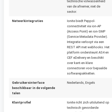
technische volwassenheid
van de afnemer, niet de
sector.
Netwerkintegraties
Ionite biedt Peppol-
connectiviteit via ion-AP
(Access Point) en ion-SMP
(Service Metadata Provider).
Integratie verloopt via een
REST API met webhooks. Het
platform ondersteunt AS4 en
CEF eDelivery en beschikt
over kant-en-klare
connectoren voor bepaalde
softwarepakketten.
Gebruikersinterface
Nederlands, Engels
beschikbaar in de volgende
talen
Klantprofiel
Ionite richt zich uitsluitend op
technisch gevorderde