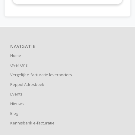
NAVIGATIE
Home
Over Ons
Vergelijk e-facturatie leveranciers
Peppol Adresboek
Events
Nieuws
Blog
Kennisbank e-facturatie