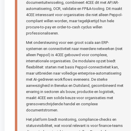
documentuitwisseling, combineert 4CEE dit met AP/AR-
automatisering, OCR, validatie en FP&A-tooling. Dit maakt
4CEE interessant voor organisaties die niet alleen Peppol-
compliant willen worden, maar tegelijkertijd hun hele
procure-to-pay en order-to-cash cyclus willen
professionaliseren.
Met ondersteuning voor een groot scala aan ERP-
systemen en connectiviteit naar meerdere netwerken (niet
alleen Peppol) is 4CEE gebouwd voor complexe,
internationale organisaties. De modulaire opzet biedt
flexibiliteit: starten met basis Peppol-connectiviteit kan,
maar uitbreiden naar volledige enterprise-automatisering
met AI-gedreven workflows eveneens. De sterke
aanwezigheid in Benelux en Duitsland, gecombineerd met
ervaring in sectoren als bouw, productie en logistiek,
maakt 4CEE een solide keuze voor organisaties met
grensoverschrijdende handel en complexe
documentstromen.
Het platform biedt monitoring, compliance-checks en
statusvisibiliteit, wat vooral relevant is voor finance-teams