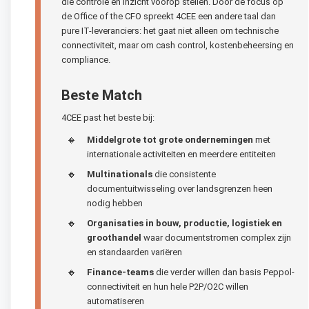
die controle en inzicht voorop stellen. Door de focus op
de Office of the CFO spreekt 4CEE een andere taal dan
pure IT-leveranciers: het gaat niet alleen om technische
connectiviteit, maar om cash control, kostenbeheersing en
compliance.
Beste Match
4CEE past het beste bij:
Middelgrote tot grote ondernemingen
met
internationale activiteiten en meerdere entiteiten
Multinationals
die consistente
documentuitwisseling over landsgrenzen heen
nodig hebben
Organisaties in bouw, productie, logistiek en
groothandel
waar documentstromen complex zijn
en standaarden variëren
Finance-teams
die verder willen dan basis Peppol-
connectiviteit en hun hele P2P/O2C willen
automatiseren