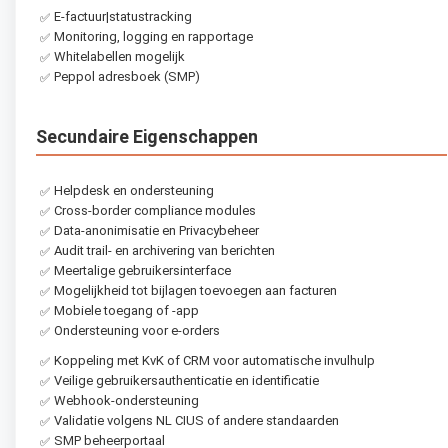
E-factuur|statustracking
✅
Monitoring, logging en rapportage
✅
Whitelabellen mogelijk
✅
Peppol adresboek (SMP)
✅
Secundaire Eigenschappen
Helpdesk en ondersteuning
✅
Cross-border compliance modules
✅
Data-anonimisatie en Privacybeheer
✅
Audit trail- en archivering van berichten
✅
Meertalige gebruikersinterface
✅
Mogelijkheid tot bijlagen toevoegen aan facturen
✅
Mobiele toegang of -app
✅
Ondersteuning voor e-orders
✅
Koppeling met KvK of CRM voor automatische invulhulp
✅
Veilige gebruikersauthenticatie en identificatie
✅
Webhook-ondersteuning
✅
Validatie volgens NL CIUS of andere standaarden
✅
SMP beheerportaal
✅