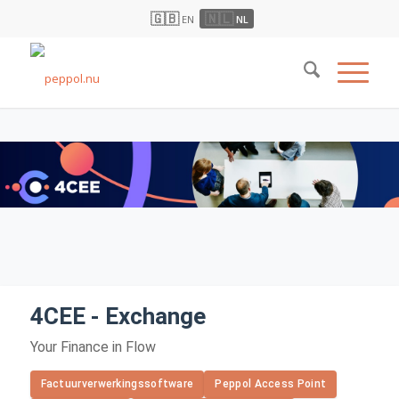
🇬🇧
🇳🇱
EN
NL
4CEE - Exchange
Your Finance in Flow
Factuurverwerkingssoftware
Peppol Access Point