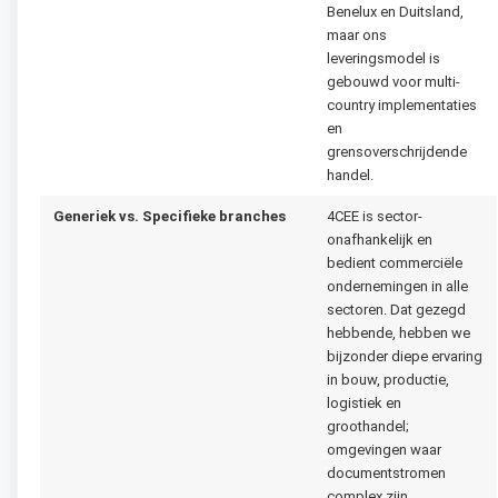
Benelux en Duitsland,
maar ons
leveringsmodel is
gebouwd voor multi-
country implementaties
en
grensoverschrijdende
handel.
Generiek vs. Specifieke branches
4CEE is sector-
onafhankelijk en
bedient commerciële
ondernemingen in alle
sectoren. Dat gezegd
hebbende, hebben we
bijzonder diepe ervaring
in bouw, productie,
logistiek en
groothandel;
omgevingen waar
documentstromen
complex zijn,