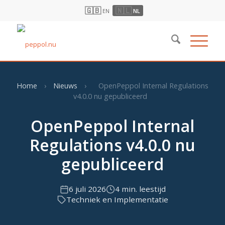
🇬🇧
🇳🇱
EN
NL
Home
›
Nieuws
›
OpenPeppol Internal Regulations
v4.0.0 nu gepubliceerd
OpenPeppol Internal
Regulations v4.0.0 nu
gepubliceerd
6 juli 2026
4 min. leestijd
Techniek en Implementatie