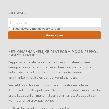
NIEUWSBRIEF
Ik ga akkoord met de
voorwaarden
Aanmelden
HET ONAFHANKELIJKE PLATFORM VOOR PEPPOL
E-FACTURATIE
Peppol e-facturatie wordt verplicht — voor steeds meer
bedrijven in Nederland, België en heel Europa. Peppol.nu
helpt u de juiste Peppol-serviceprovider te vinden:
onafhankelijk, gratis en zonder verplichtingen.
Vergelijk e-facturatie oplossingen op uniforme criteria.
Gebouwd door Peppol specialisten, voor ondernemers die de
juiste keuze willen maken. Geen commissies. U bepaalt zelf
wanneer en of u contact opneemt.
→
Start de vergelijking
·
Kennisbank e-facturatie