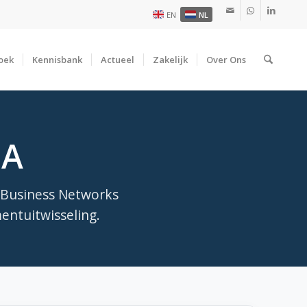
EN
NL
oek
Kennisbank
Actueel
Zakelijk
Over Ons
NA
l Business Networks
entuitwisseling.