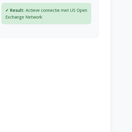
Actieve connectie met US Open
Exchange Network