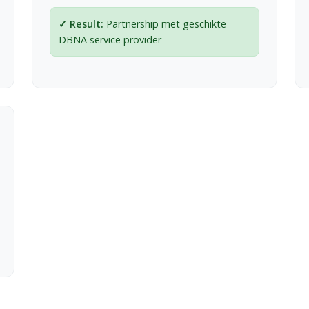
Partnership met geschikte
DBNA service provider