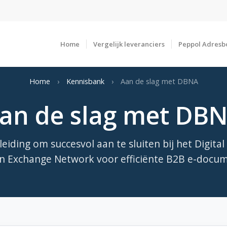
Home
Vergelijk leveranciers
Peppol Adresb
Home
›
Kennisbank
›
Aan de slag met DBNA
an de slag met DB
eiding om succesvol aan te sluiten bij het Digita
n Exchange Network voor efficiënte B2B e-docum