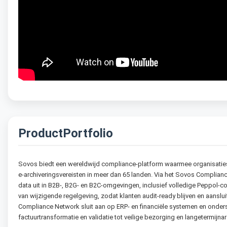
ProductPortfolio
Sovos biedt een wereldwijd compliance-platform waarmee organisaties 
e-archiveringsvereisten in meer dan 65 landen. Via het Sovos Complian
data uit in B2B-, B2G- en B2C-omgevingen, inclusief volledige Peppol-co
van wijzigende regelgeving, zodat klanten audit-ready blijven en aanslu
Compliance Network sluit aan op ERP- en financiële systemen en onders
factuurtransformatie en validatie tot veilige bezorging en langetermijnar