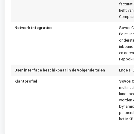
facturat
helft va
Complian
Netwerk integraties
Sovos Co
Point, i
onderste
inbound/
en adres
Peppol-i
User interface beschikbaar in de volgende talen
Engels, 
Klantprofiel
Sovos 
multinat
landspec
worden o
Dynamic
partner
het MKB