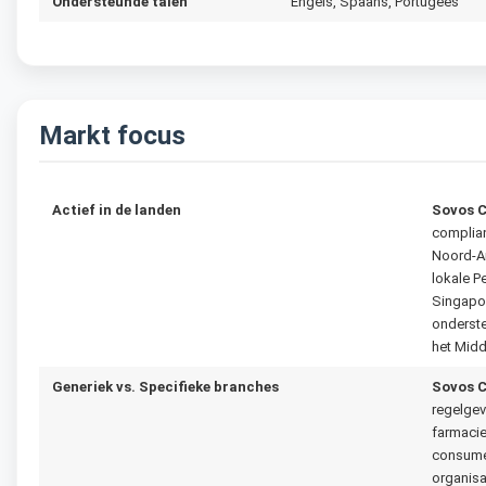
Ondersteunde talen
Engels, Spaans, Portugees
Markt focus
Actief in de landen
Sovos 
complian
Noord-A
lokale P
Singapor
onderste
het Midd
Generiek vs. Specifieke branches
Sovos 
regelgev
farmacie
consume
organisa