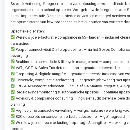
Sovos levert een geïntegreerde suite van oplossingen voor indirecte b
organisaties die op schaal opereren. Voorgebouwde integraties voor SA
snelle implementatie. Daarnaast bieden advies- en managed services on
het optimaliseren van btw-processen en het bijhouden van correcte docum
Specifieke diensten:
Wereldwijde e-facturatie compliance in 65+ landen — inclusief clear
transacties
Peppol-connectiviteit & interoperabiliteit — via het Sovos Complianc
bezorging
Realtime factuurvalidatie & lifecycle management — compliant indieni
VAT-, GST- & Sales Tax determination — geautomatiseerde belastin
E-reporting & digitale aangifte — geautomatiseerde indiening van wette
Universele, compliant e-archivering — langetermijnbewaring met tijds
ERP- & API-integratiediensten — inclusief SAP-native integratie, API-g
Regelgevingsmonitoring & automatische updates — continue updates
Advisory & compliance consulting — inclusief audit defense, beleid
planning
High-volume transactieverwerking — veilige, realtime verwerking voo
B2C e-receipts en consument e-facturatiestromen — geïntegreerd i
Wereldwijde indirecte belastingrapportage & aangiften — dekking va
toegestaan