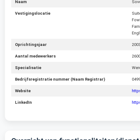
Naam
Sovo
Vestigingslocatie
Suit
Fowl
Far
Engl
Oprichtingsjaar
200
Aantal medewerkers
260
Specialisatie
Were
Bedrijfsregistratie nummer (Naam Registrar)
049
Website
htt
LinkedIn
http