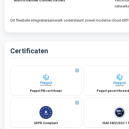
Multichannel connectiviteit
Verbindi
netwerk
Dit flexibele integratieraamwerk ondersteunt zowel moderne cloud-ERP
Certificaten
Peppol PKI certificaat
Peppol gecertificeerd
GDPR-Compliant
ISAE 3402 (SOC 1 