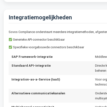
Integratiemogelijkheden
Sovos Compliance ondersteunt meerdere integratiemethoden, afgeste
Generieke API-connector beschikbaar
Specifieke voorgebouwde connectors beschikbaar
SAP Framework-integratie
Middlewa
Standaard API-integratie
Directe 
beheren 
Integration-as-a-Service (IaaS)
Voor or
technis
Alternatieve communicatiekanalen
Onderste
multisy