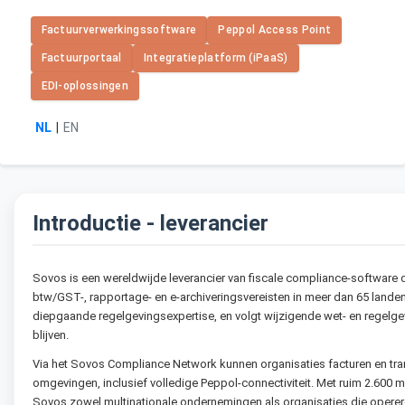
Factuurverwerkingssoftware
Peppol Access Point
Factuurportaal
Integratieplatform (iPaaS)
EDI-oplossingen
NL
|
EN
Introductie - leverancier
Sovos is een wereldwijde leverancier van fiscale compliance-software di
btw/GST-, rapportage- en e-archiveringsvereisten in meer dan 65 landen
diepgaande regelgevingsexpertise, en volgt wijzigende wet- en regelge
blijven.
Via het Sovos Compliance Network kunnen organisaties facturen en tran
omgevingen, inclusief volledige Peppol-connectiviteit. Met ruim 2.600 
Sovos zowel multinationale ondernemingen als organisaties die operere