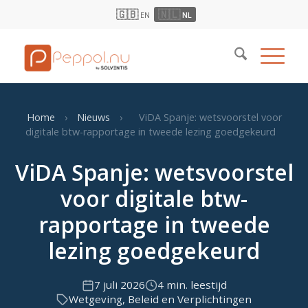
🇬🇧
🇳🇱
EN
NL
Home
›
Nieuws
›
ViDA Spanje: wetsvoorstel voor
digitale btw-rapportage in tweede lezing goedgekeurd
ViDA Spanje: wetsvoorstel
voor digitale btw-
rapportage in tweede
lezing goedgekeurd
7 juli 2026
4 min. leestijd
Wetgeving, Beleid en Verplichtingen