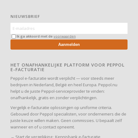
NIEUWSBRIEF
Ik ga akkoord met de
voorwaarden
Aanmelden
HET ONAFHANKELIJKE PLATFORM VOOR PEPPOL
E-FACTURATIE
Peppol e-facturatie wordt verplicht — voor steeds meer
bedrijven in Nederland, België en heel Europa. Peppol.nu
helpt u de juiste Peppol-serviceprovider te vinden:
onafhankelijk, gratis en zonder verplichtingen.
Vergelijk e-facturatie oplossingen op uniforme criteria.
Gebouwd door Peppol specialisten, voor ondernemers die de
juiste keuze willen maken. Geen commissies. U bepaalt zelf
wanneer en of u contact opneemt.
→
Start de vergelijking
·
Kennisbank e-facturatie